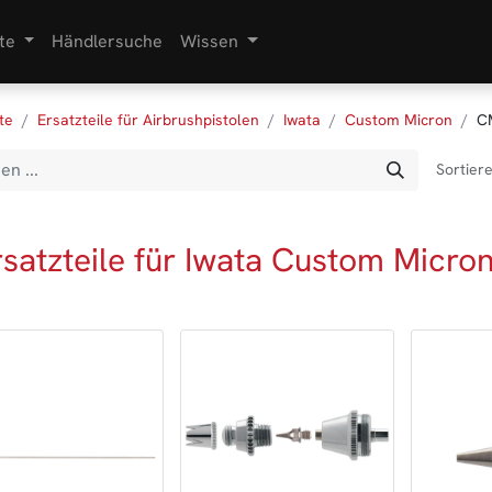
te
Händlersuche
Wissen
te
Ersatzteile für Airbrushpistolen
Iwata
Custom Micron
C
Sortier
rsatzteile für Iwata Custom Micro