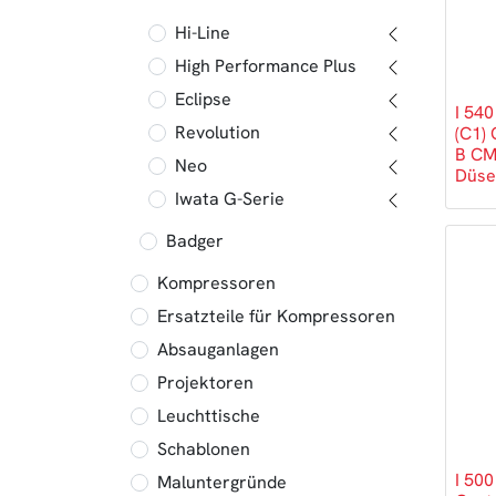
Hi-Line
High Performance Plus
Eclipse
I 54
Revolution
(C1)
B CM
Neo
Düse
Iwata G-Serie
Badger
Kompressoren
Ersatzteile für Kompressoren
Absauganlagen
Projektoren
Leuchttische
Schablonen
I 500
Maluntergründe