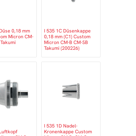
 Düse 0,18 mm
I 535 1C Düsenkappe
tom Micron CM-
0,18 mm (C1) Custom
 Takumi
Micron CM-B CM-SB
Takumi (200226)
I 535 1D Nadel-
Luftkopf
Kronenkappe Custom