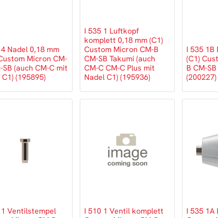
I 535 1 Luftkopf
komplett 0,18 mm (C1)
0 4 Nadel 0,18 mm
Custom Micron CM-B
I 535 1B
 Custom Micron CM-
CM-SB Takumi (auch
(C1) Cus
-SB (auch CM-C mit
CM-C CM-C Plus mit
B CM-SB
 C1) (195895)
Nadel C1) (195936)
(200227)
 1 Ventilstempel
I 510 1 Ventil komplett
I 535 1A 