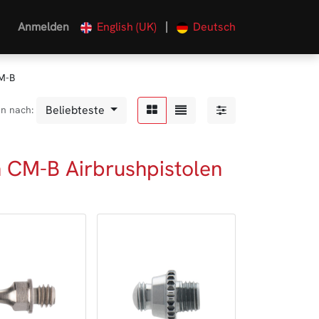
|
Anmelden
English (UK)
Deutsch
M-B
Beliebteste
en nach:
n CM-B Airbrushpistolen