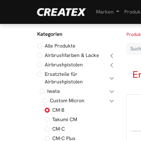
Marken
Produk
Kategorien
Produk
Alle Produkte
Airbrushfarben & Lacke
Airbrushpistolen
E
Ersatzteile für
Airbrushpistolen
Iwata
Custom Micron
CM-B
Takumi CM
CM-C
CM-C Plus