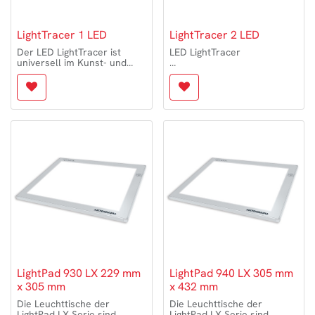
LightTracer 1 LED
LightTracer 2 LED
Der LED LightTracer ist
LED LightTracer
universell im Kunst- und
Hobbybereich einsetzbar.
Der LED LightTracer ist
Mit ihm können Sie schnell
universell im Kunst- und
und unkompliziert Vorlagen
Hobbybereich einsetzbar.
übertragen, z.B. für
Mit ihm können Sie schnell
Schablonenschneiden,
und unkompliziert Vorlagen
Kalligraphie & Schriftzüge,
übertragen, z.B. für
Prägearbeiten, Glasmalerei
Schablonenschneiden,
und vieles mehr.
Kalligraphie & Schriftzüge,
Dank der beeindruckenden
Prägearbeiten, Glasmalerei
Leuchtstärke von 5.000 bis
und vieles mehr.
14.000 Lux können die
Dank der beeindruckenden
Vorlagen besonders exakt
Leuchtstärke von 5.000 bis
übertragen werden.
14.000 Lux können die
Vorlagen besonders exakt
LED LightTracer
übertragen werden.
Vorlagengröße: ca. 25 x 30
cm (ca. DIN A4)
LED LightTracer 2
Vorlagengröße: ca. 30 x 45
cm (ca. DIN A3)
LightPad 930 LX 229 mm
LightPad 940 LX 305 mm
x 305 mm
x 432 mm
Die Leuchttische der
Die Leuchttische der
LightPad LX Serie sind
LightPad LX Serie sind