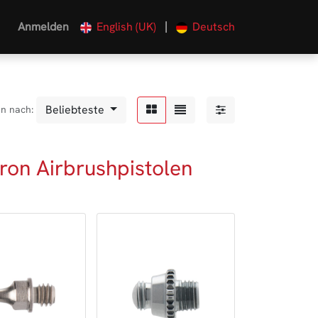
|
Anmelden
English (UK)
Deutsch
Beliebteste
en nach:
ron Airbrushpistolen