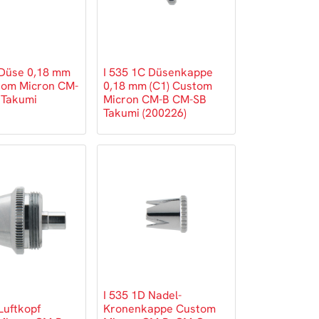
 Düse 0,18 mm
I 535 1C Düsenkappe
tom Micron CM-
0,18 mm (C1) Custom
 Takumi
Micron CM-B CM-SB
Takumi (200226)
I 535 1D Nadel-
Luftkopf
Kronenkappe Custom