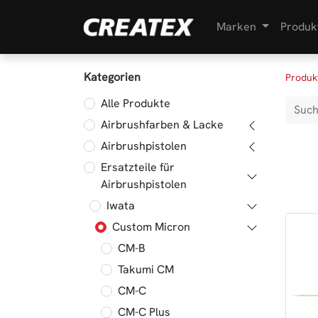
Marken
Produk
Kategorien
Produk
Alle Produkte
Airbrushfarben & Lacke
Airbrushpistolen
Ersatzteile für
Airbrushpistolen
Iwata
Custom Micron
CM-B
Takumi CM
CM-C
CM-C Plus