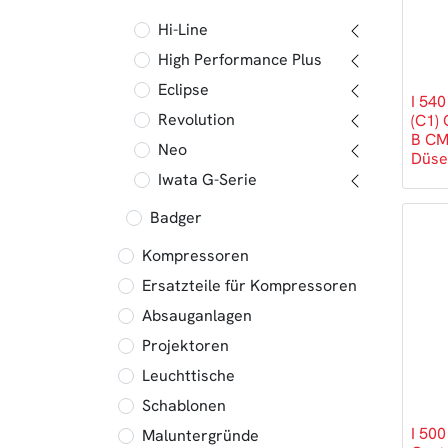
Hi-Line
High Performance Plus
Eclipse
I 54
Revolution
(C1)
B CM
Neo
Düse
Iwata G-Serie
Badger
Kompressoren
Ersatzteile für Kompressoren
Absauganlagen
Projektoren
Leuchttische
Schablonen
I 500
Maluntergründe