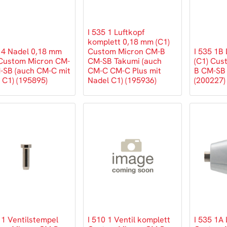
I 535 1 Luftkopf
komplett 0,18 mm (C1)
0 4 Nadel 0,18 mm
Custom Micron CM-B
I 535 1B
 Custom Micron CM-
CM-SB Takumi (auch
(C1) Cus
-SB (auch CM-C mit
CM-C CM-C Plus mit
B CM-SB
 C1) (195895)
Nadel C1) (195936)
(200227)
 1 Ventilstempel
I 510 1 Ventil komplett
I 535 1A 