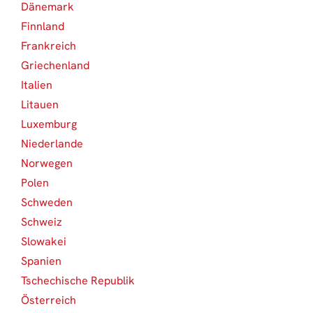
Dänemark
3
Finnland
6
Frankreich
2
Griechenland
1
Italien
2
Litauen
1
Luxemburg
1
Niederlande
6
Norwegen
1
Polen
1
Schweden
6
Schweiz
10
Slowakei
1
Spanien
1
Tschechische Republik
2
Österreich
4