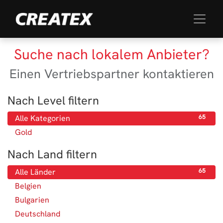
Suche nach lokalem Anbieter?
Einen Vertriebspartner kontaktieren
Nach Level filtern
Alle Kategorien
65
Gold
65
Nach Land filtern
Alle Länder
65
Belgien
3
Bulgarien
1
Deutschland
13