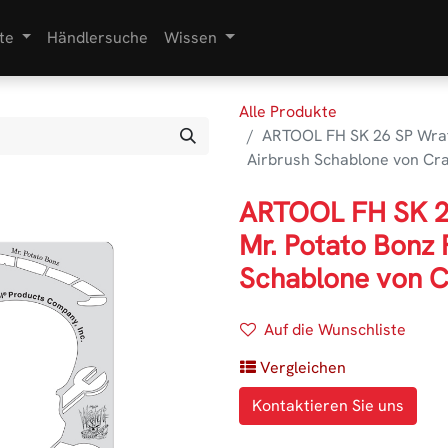
te
Händlersuche
Wissen
Alle Produkte
ARTOOL FH SK 26 SP Wrath
Airbrush Schablone von Cra
ARTOOL FH SK 26
Mr. Potato Bonz 
Schablone von C
Auf die Wunschliste
Vergleichen
Kontaktieren Sie uns