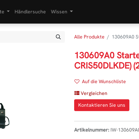
te
Händlersuche
Wissen
Alle Produkte
130609A0 St
130609A0 Starter
CRIS50DLKDE) (
Auf die Wunschliste
Vergleichen
Kontaktieren Sie uns
Artikelnummer:
IW-130609A