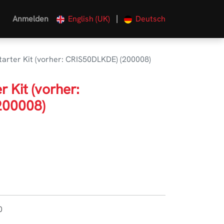
|
Anmelden
English (UK)
Deutsch
arter Kit (vorher: CRIS50DLKDE) (200008)
 Kit (vorher:
200008)
0