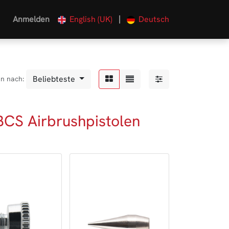
|
Anmelden
English (UK)
Deutsch
Beliebteste
en nach:
-BCS Airbrushpistolen