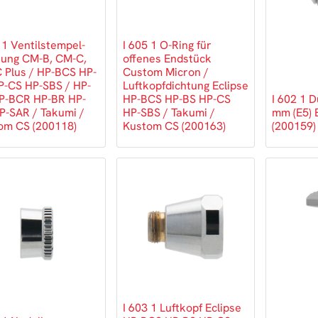
 1 Ventilstempel-
I 605 1 O-Ring für
tung CM-B, CM-C,
offenes Endstück
 Plus / HP-BCS HP-
Custom Micron /
P-CS HP-SBS / HP-
Luftkopfdichtung Eclipse
P-BCR HP-BR HP-
HP-BCS HP-BS HP-CS
I 602 1 
P-SAR / Takumi /
HP-SBS / Takumi /
mm (E5) 
om CS (200118)
Kustom CS (200163)
(200159)
I 603 1 Luftkopf Eclipse