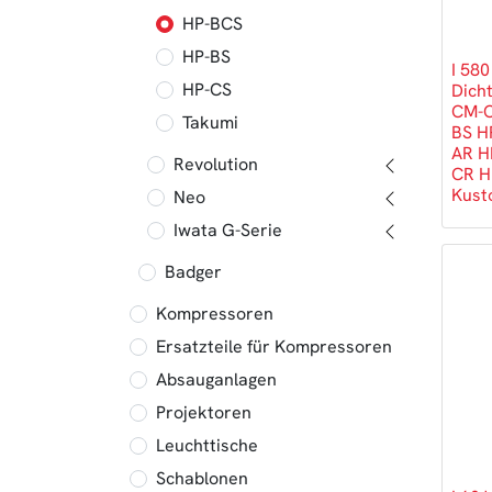
HP-BCS
HP-BS
I 580
HP-CS
Dich
CM-C
Takumi
BS H
AR H
Revolution
CR H
Kust
Neo
Iwata G-Serie
Badger
Kompressoren
Ersatzteile für Kompressoren
Absauganlagen
Projektoren
Leuchttische
Schablonen