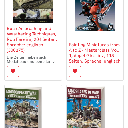
Buch Airbrushing and
Weathering Techniques,
Rob Fereira, 204 Seiten,
Sprache: englisch
Painting Miniatures from
(300275)
A to Z - Masterclass Vol.
1, Angel Giraldez, 118
Die Zeiten haben sich im
Seiten, Sprache: englisch
Modellbau und bemalen von
Modellen geändert.
Mehr und mehr
Modellbauer verwenden nur
noch wasserbasierende
Acrylfarben.
Dieses Anleitungsbuch
erklärt die Anwendung on
Acrylfarben.
Das Hauptaugenmerk liegt
dabei auf den Acrylicos
Vallejo, die Pioniere in
diesem Bereich waren.
Die Absicht ist es, die
Erfahrungen in der