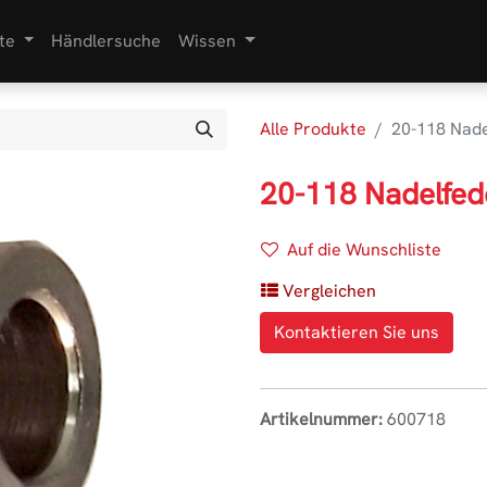
te
Händlersuche
Wissen
Alle Produkte
20-118 Nade
20-118 Nadelfed
Auf die Wunschliste
Vergleichen
Kontaktieren Sie uns
Artikelnummer:
600718