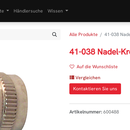
te
Händlersuche
Wissen
Alle Produkte
41-038 Nade
41-038 Nadel-Kr
Auf die Wunschliste
Vergleichen
Kontaktieren Sie uns
Artikelnummer:
600488