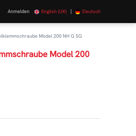
|
Anmelden
English (UK)
Deutsch
elklemmschraube Model 200 NH G SG
emmschraube Model 200