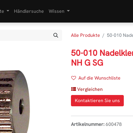
te
Händlersuche
Wissen
Alle Produkte
50-010 Nad
50-010 Nadelkl
NH G SG
Auf die Wunschliste
Vergleichen
Kontaktieren Sie uns
Artikelnummer:
600478