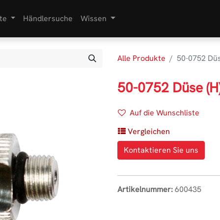
te
Händlersuche
Wissen
Alle Produkte
50-0752 Düs
50-0752 Düse (H
Auf die Wunschliste
Vergleichen
Kontaktieren Sie uns
Artikelnummer:
600435