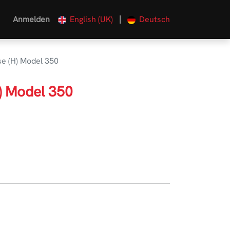
|
Anmelden
English (UK)
Deutsch
e (H) Model 350
) Model 350