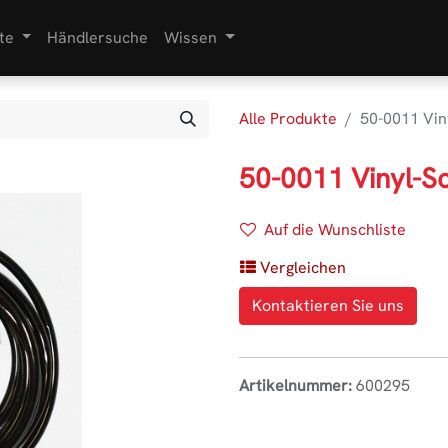
te
Händlersuche
Wissen
Alle Produkte
50-0011 Vin
50-0011 Vinyl-S
Auf die Wunschliste
Vergleichen
Kontaktieren Sie uns
Artikelnummer:
600295