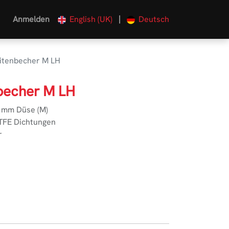
|
Anmelden
English (UK)
Deutsch
itenbecher M LH
becher M LH
2 mm Düse (M)
PTFE Dichtungen
r