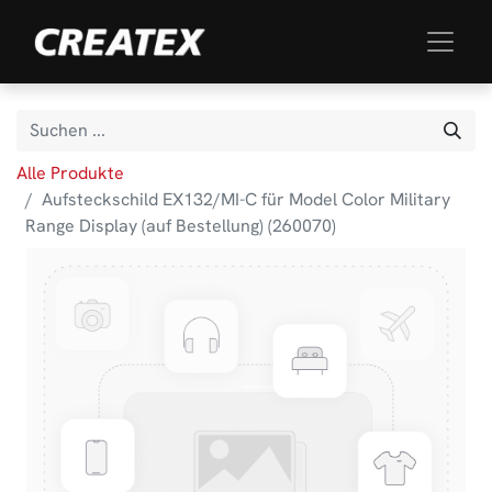
Alle Produkte
Aufsteckschild EX132/MI-C für Model Color Military
Range Display (auf Bestellung) (260070)