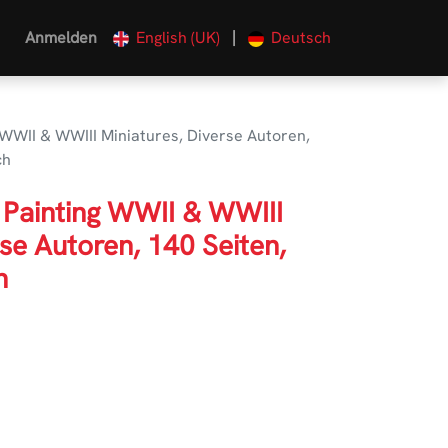
|
Anmelden
English (UK)
Deutsch
 WWII & WWIII Miniatures, Diverse Autoren,
ch
 Painting WWII & WWIII
rse Autoren, 140 Seiten,
h