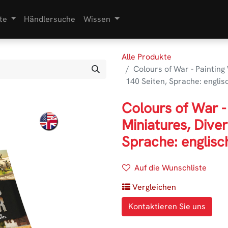
te
Händlersuche
Wissen
Alle Produkte
Colours of War - Painting
140 Seiten, Sprache: englis
Colours of War -
Miniatures, Dive
Sprache: englisc
Auf die Wunschliste
Vergleichen
Kontaktieren Sie uns