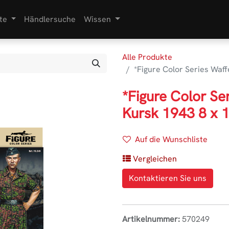
te
Händlersuche
Wissen
Alle Produkte
*Figure Color Series Waf
*Figure Color Se
Kursk 1943 8 x 
Auf die Wunschliste
Vergleichen
Kontaktieren Sie uns
Artikelnummer:
570249