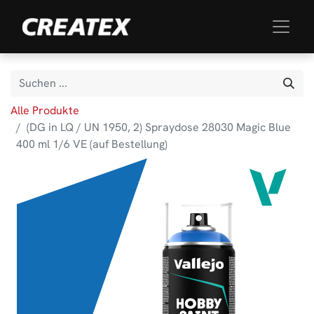
Alle Produkte
(DG in LQ / UN 1950, 2) Spraydose 28030 Magic Blue
400 ml 1/6 VE (auf Bestellung)