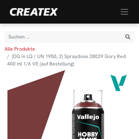
Alle Produkte
(DG in LQ / UN 1950, 2) Spraydose 28029 Gory Red
400 ml 1/6 VE (auf Bestellung)