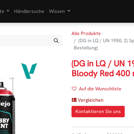
te
Händlersuche
Wissen
Alle Produkte
(DG in LQ / UN 1950, 2) 
Bestellung)
(DG in LQ / UN 
Bloody Red 400 m
Auf die Wunschliste
Vergleichen
Kontaktieren Sie uns