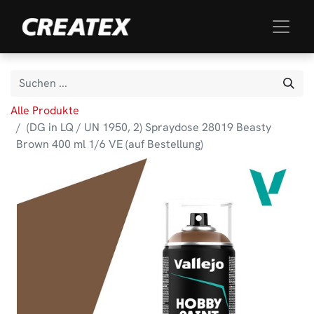
Alle Produkte
(DG in LQ / UN 1950, 2) Spraydose 28019 Beasty
Brown 400 ml 1/6 VE (auf Bestellung)