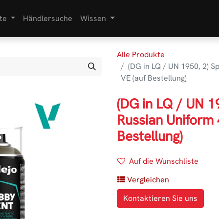
te
Händlersuche
Wissen
Alle Produkte
(DG in LQ / UN 1950, 2) 
VE (auf Bestellung)
(DG in LQ / UN 
Russian Uniform 
Bestellung)
Auf die Wunschliste
Vergleichen
Kontaktieren Sie uns