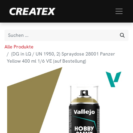
Alle Produkte
(DG in LQ / UN 1950, 2) Spraydose 28001 Panzer
Yellow 400 ml 1/6 VE (auf Bestellung)