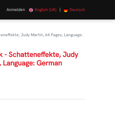
|
Anmelden
English (UK)
Deutsch
teneffekte, Judy Martin, 64 Pages, Language:
k - Schatteneffekte, Judy
s, Language: German