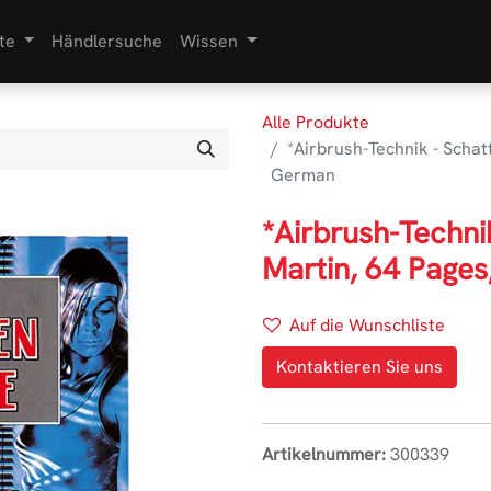
te
Händlersuche
Wissen
Alle Produkte
*Airbrush-Technik - Schat
German
*Airbrush-Techni
Martin, 64 Page
Auf die Wunschliste
Kontaktieren Sie uns
Artikelnummer:
300339