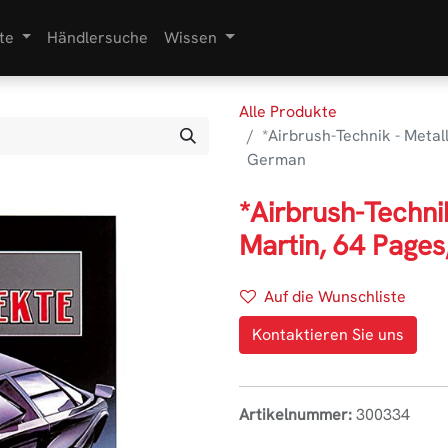
te
Händlersuche
Wissen
Alle Produkte
*Airbrush-Technik - Metal
German
*Airbrush-Techni
Martin, 64 Page
Auf die Wunschliste
Kontaktieren Sie uns
Artikelnummer:
300334