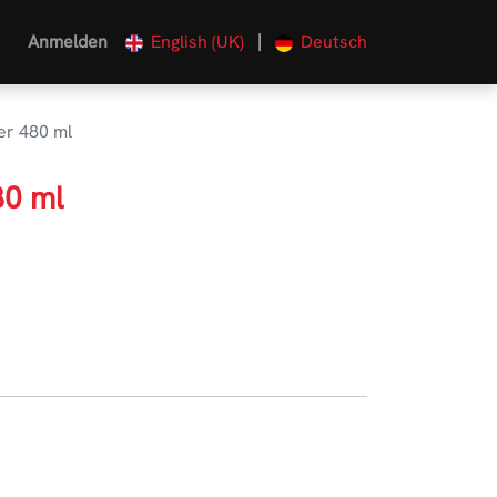
|
Anmelden
English (UK)
Deutsch
er 480 ml
80 ml