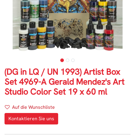
(DG in LQ / UN 1993) Artist Box
Set 4969-A Gerald Mendez's Art
Studio Color Set 19 x 60 ml
Auf die Wunschliste
Kontaktieren Sie uns