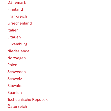
Dänemark
3
Finnland
6
Frankreich
2
Griechenland
1
Italien
2
Litauen
1
Luxemburg
1
Niederlande
6
Norwegen
1
Polen
1
Schweden
6
Schweiz
10
Slowakei
1
Spanien
1
Tschechische Republik
2
Österreich
4