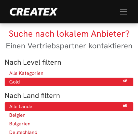
Suche nach lokalem Anbieter?
Einen Vertriebspartner kontaktieren
Nach Level filtern
Alle Kategorien
65
Gold
65
Nach Land filtern
Alle Länder
65
Belgien
3
Bulgarien
1
Deutschland
13