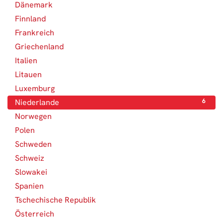
Dänemark
3
Finnland
6
Frankreich
2
Griechenland
1
Italien
2
Litauen
1
Luxemburg
1
Niederlande
6
Norwegen
1
Polen
1
Schweden
6
Schweiz
10
Slowakei
1
Spanien
1
Tschechische Republik
2
Österreich
4