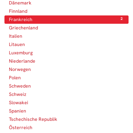
Dänemark
3
Finnland
6
Frankreich
2
Griechenland
1
Italien
2
Litauen
1
Luxemburg
1
Niederlande
6
Norwegen
1
Polen
1
Schweden
6
Schweiz
10
Slowakei
1
Spanien
1
Tschechische Republik
2
Österreich
4