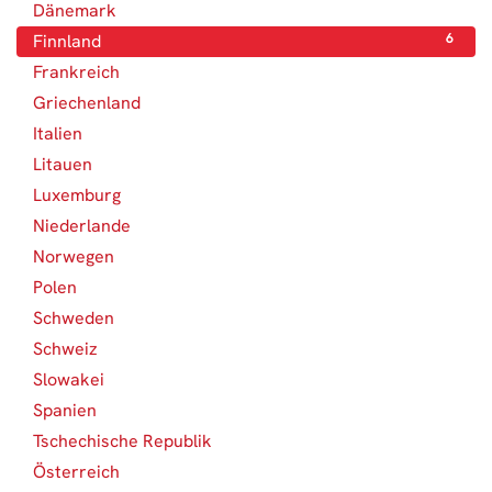
Dänemark
3
Finnland
6
Frankreich
2
Griechenland
1
Italien
2
Litauen
1
Luxemburg
1
Niederlande
6
Norwegen
1
Polen
1
Schweden
6
Schweiz
10
Slowakei
1
Spanien
1
Tschechische Republik
2
Österreich
4