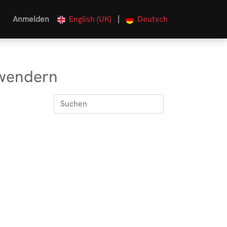
|
Anmelden
English (UK)
Deutsch
nwendern