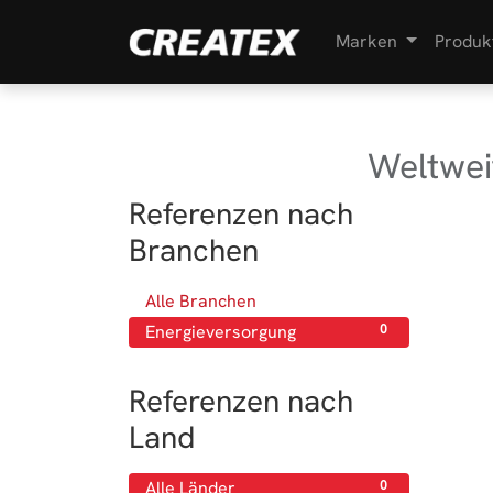
Marken
Produk
Weltwei
Referenzen nach
Branchen
Alle Branchen
0
Energieversorgung
0
Referenzen nach
Land
Alle Länder
0