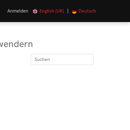
|
Anmelden
English (UK)
Deutsch
nwendern